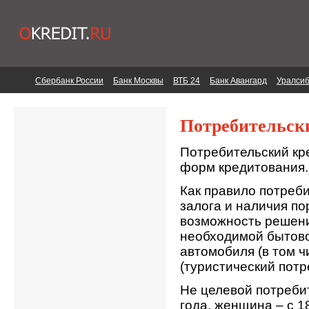
Сбербанк России
Банк Москвы
ВТБ 24
Банк Авангард
Уралси
Потребительск
Потребительский кр
форм кредитования.
Как правило потреб
залога и наличия по
возможность решени
необходимой бытовой
автомобиля (в том ч
(туристический потр
Не целевой потреби
года, женщина – с 1