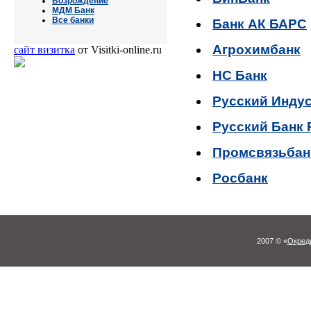
Возрождение
МДМ Банк
Все банки
Банк АК БАРС
Агрохимбанк
сайт визитка
от Visitki-online.ru
НС Банк
Русский Инду
Русский Банк 
Промсвязьбан
Росбанк
2007 © «
Окреди