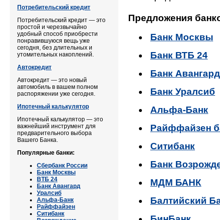
Потребительский кредит
Предложения банк
Потребительский кредит — это
простой и черезвычайно
удобный способ приобрести
Банк Москвы
понравившуюся вещь уже
сегодня, без длительных и
Банк ВТБ 24
утомительных накоплений.
Автокредит
Банк Авангард
Автокредит — это новый
автомобиль в вашем полном
Банк Уралсиб
распоряжении уже сегодня.
Ипотечный калькулятор
Альфа-Банк
Ипотечный калькулятор — это
важнейший инструмент для
Райффайзен б
предварительного выбора
Вашего Банка.
Ситибанк
Популярные банки:
Банк Возрожд
Сбербанк России
Банк Москвы
ВТБ 24
МДМ БАНК
Банк Авангард
Уралсиб
Балтийский Б
Альфа-Банк
Райффайзен
Ситибанк
БинБанк